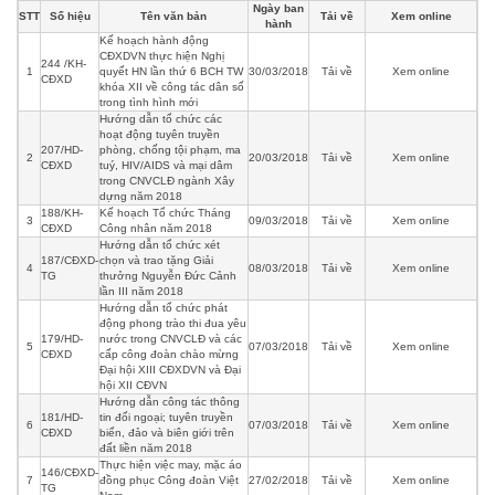
Ngày ban
STT
Số hiệu
Tên văn bản
Tải về
Xem online
hành
Kế hoạch hành động
CĐXDVN thực hiện Nghị
244 /KH-
1
quyết HN lần thứ 6 BCH TW
30/03/2018
Tải về
Xem online
CĐXD
khóa XII về công tác dân số
trong tình hình mới
Hướng dẫn tổ chức các
hoạt động tuyên truyền
207/HD-
phòng, chống tội phạm, ma
2
20/03/2018
Tải về
Xem online
CĐXD
tuý, HIV/AIDS và mại dâm
trong CNVCLĐ ngành Xây
dựng năm 2018
188/KH-
Kế hoạch Tổ chức Tháng
3
09/03/2018
Tải về
Xem online
CĐXD
Công nhân năm 2018
Hướng dẫn tổ chức xét
187/CĐXD-
chọn và trao tặng Giải
4
08/03/2018
Tải về
Xem online
TG
thưởng Nguyễn Đức Cảnh
lần III năm 2018
Hướng dẫn tổ chức phát
động phong trào thi đua yêu
179/HD-
nước trong CNVCLĐ và các
5
07/03/2018
Tải về
Xem online
CĐXD
cấp công đoàn chào mừng
Đại hội XIII CĐXDVN và Đại
hội XII CĐVN
Hướng dẫn công tác thông
181/HD-
tin đối ngoại; tuyên truyền
6
07/03/2018
Tải về
Xem online
CĐXD
biển, đảo và biên giới trên
đất liền năm 2018
Thực hiện việc may, mặc áo
146/CĐXD-
7
đồng phục Công đoàn Việt
27/02/2018
Tải về
Xem online
TG