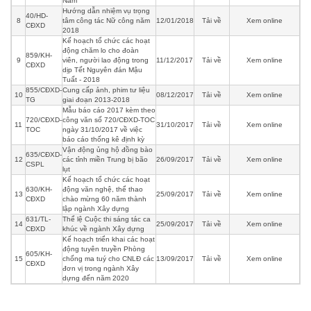
Nam
Hướng dẫn nhiệm vụ trọng
40/HD-
8
tâm công tác Nữ công năm
12/01/2018
Tải về
Xem online
CĐXD
2018
Kế hoạch tổ chức các hoạt
động chăm lo cho đoàn
859/KH-
9
viên, người lao động trong
11/12/2017
Tải về
Xem online
CĐXD
dịp Tết Nguyên đán Mậu
Tuất - 2018
855/CĐXD-
Cung cấp ảnh, phim tư liệu
10
08/12/2017
Tải về
Xem online
TG
giai đoạn 2013-2018
Mẫu báo cáo 2017 kèm theo
720/CĐXD-
công văn số 720/CĐXD-TOC
11
31/10/2017
Tải về
Xem online
TOC
ngày 31/10/2017 về việc
báo cáo thống kê định kỳ
Vận động ủng hộ đồng bào
635/CĐXD-
12
các tỉnh miền Trung bị bão
26/09/2017
Tải về
Xem online
CSPL
lụt
Kế hoạch tổ chức các hoạt
630/KH-
động văn nghệ, thể thao
13
25/09/2017
Tải về
Xem online
CĐXD
chào mừng 60 năm thành
lập ngành Xây dựng
631/TL-
Thể lệ Cuộc thi sáng tác ca
14
25/09/2017
Tải về
Xem online
CĐXD
khúc về ngành Xây dựng
Kế hoạch triển khai các hoạt
động tuyên truyền Phòng
605/KH-
15
chống ma tuý cho CNLĐ các
13/09/2017
Tải về
Xem online
CĐXD
đơn vị trong ngành Xây
dựng đến năm 2020