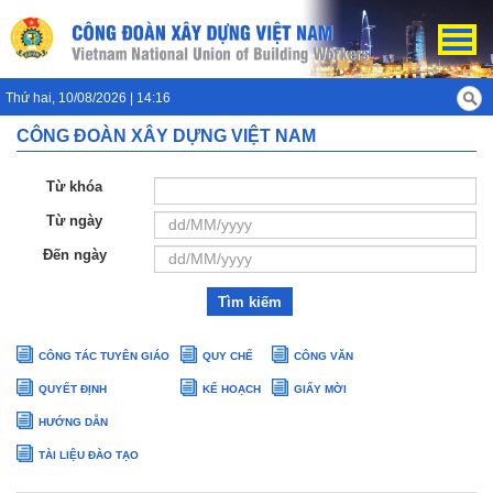
Thứ hai, 10/08/2026 | 14:16
CÔNG ĐOÀN XÂY DỰNG VIỆT NAM
Từ khóa
Từ ngày
Đến ngày
Tìm kiếm
CÔNG TÁC TUYÊN GIÁO
QUY CHẾ
CÔNG VĂN
QUYẾT ĐỊNH
KẾ HOẠCH
GIẤY MỜI
HƯỚNG DẪN
TÀI LIỆU ĐÀO TẠO