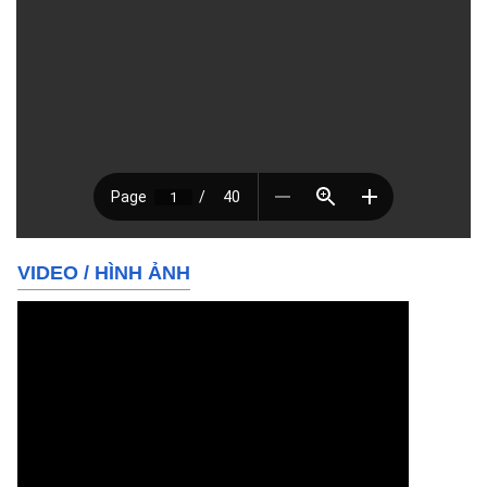
VIDEO
/
HÌNH ẢNH