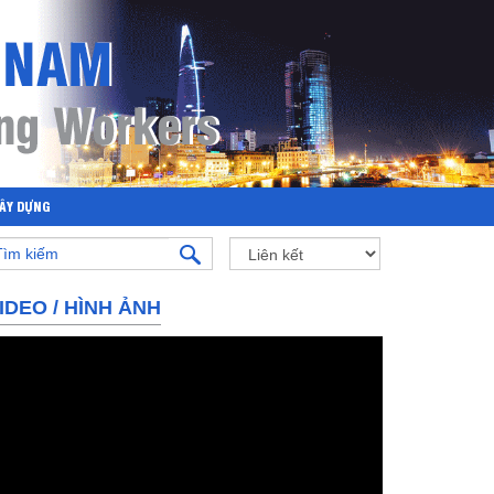
XÂY DỰNG
IDEO
/
HÌNH ẢNH