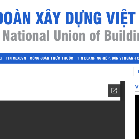
G
TIN CĐXDVN
CÔNG ĐOÀN TRỰC THUỘC
TIN DOANH NGHIỆP, ĐƠN VỊ NGÀNH 
V