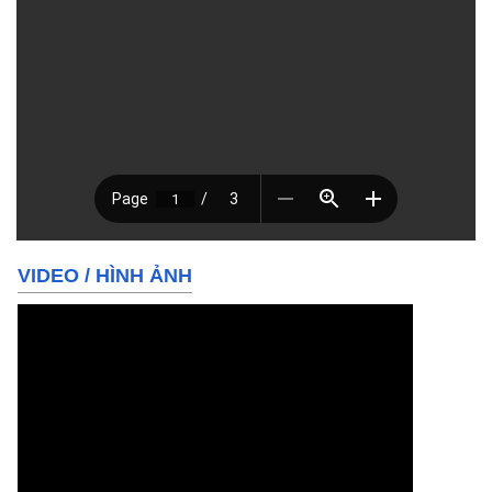
VIDEO
/
HÌNH ẢNH