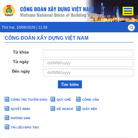
Thứ hai, 10/08/2026 | 11:58
CÔNG ĐOÀN XÂY DỰNG VIỆT NAM
Từ khóa
Từ ngày
Đến ngày
Tìm kiếm
CÔNG TÁC TUYÊN GIÁO
QUY CHẾ
CÔNG VĂN
QUYẾT ĐỊNH
KẾ HOẠCH
GIẤY MỜI
HƯỚNG DẪN
TÀI LIỆU ĐÀO TẠO