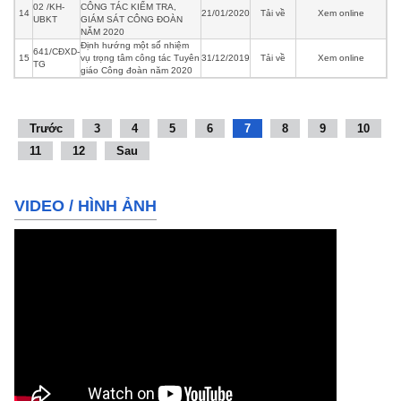
02 /KH-
CÔNG TÁC KIỂM TRA,
14
21/01/2020
Tải về
Xem online
UBKT
GIÁM SÁT CÔNG ĐOÀN
NĂM 2020
Định hướng một số nhiệm
641/CĐXD-
15
vụ trọng tâm công tác Tuyên
31/12/2019
Tải về
Xem online
TG
giáo Công đoàn năm 2020
Trước
3
4
5
6
7
8
9
10
11
12
Sau
VIDEO
/
HÌNH ẢNH