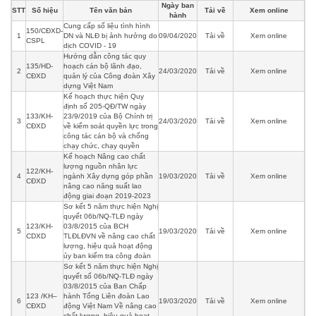
Ngày ban
STT
Số hiệu
Tên văn bản
Tải về
Xem online
hành
Cung cấp số liệu tình hình
150/CĐXD-
1
DN và NLĐ bị ảnh hưởng do
09/04/2020
Tải về
Xem online
CSPL
dịch COVID - 19
Hướng dẫn công tác quy
135/HD-
hoạch cán bộ lãnh đạo,
2
24/03/2020
Tải về
Xem online
CĐXD
quản lý của Công đoàn Xây
dựng Việt Nam
Kế hoạch thực hiện Quy
định số 205-QĐ/TW ngày
133/KH-
23/9/2019 của Bộ Chính trị
3
24/03/2020
Tải về
Xem online
CĐXD
về kiểm soát quyền lực trong
công tác cán bộ và chống
chạy chức, chạy quyền
Kế hoạch Nâng cao chất
lượng nguồn nhân lực
122/KH-
4
ngành Xây dựng góp phần
19/03/2020
Tải về
Xem online
CĐXD
nâng cao năng suất lao
động giai đoạn 2019-2023
Sơ kết 5 năm thực hiện Nghị
quyết 06b/NQ-TLĐ ngày
123/KH-
03/8/2015 của BCH
5
19/03/2020
Tải về
Xem online
CDXD
TLĐLĐVN về nâng cao chất
lượng, hiệu quả hoạt động
ủy ban kiểm tra công đoàn
Sơ kết 5 năm thực hiện Nghị
quyết số 06b/NQ-TLĐ ngày
03/8/2015 của Ban Chấp
123 /KH–
hành Tổng Liên đoàn Lao
6
19/03/2020
Tải về
Xem online
CĐXD
động Việt Nam Về nâng cao
chất lượng, hiệu quả hoạt