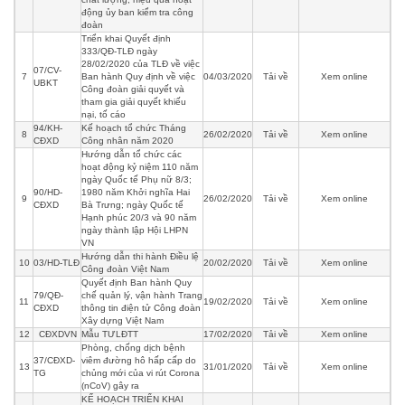
động ủy ban kiểm tra công
đoàn
Triển khai Quyết định
333/QĐ-TLĐ ngày
28/02/2020 của TLĐ về việc
07/CV-
7
Ban hành Quy định về việc
04/03/2020
Tải về
Xem online
UBKT
Công đoàn giải quyết và
tham gia giải quyết khiếu
nại, tố cáo
94/KH-
Kế hoạch tổ chức Tháng
8
26/02/2020
Tải về
Xem online
CĐXD
Công nhân năm 2020
Hướng dẫn tổ chức các
hoạt động kỷ niệm 110 năm
ngày Quốc tế Phụ nữ 8/3;
90/HD-
1980 năm Khởi nghĩa Hai
9
26/02/2020
Tải về
Xem online
CĐXD
Bà Trưng; ngày Quốc tế
Hạnh phúc 20/3 và 90 năm
ngày thành lập Hội LHPN
VN
Hướng dẫn thi hành Điều lệ
10
03/HD-TLĐ
20/02/2020
Tải về
Xem online
Công đoàn Việt Nam
Quyết định Ban hành Quy
79/QĐ-
chế quản lý, vận hành Trang
11
19/02/2020
Tải về
Xem online
CĐXD
thông tin điện tử Công đoàn
Xây dựng Việt Nam
12
CĐXDVN
Mẫu TƯLĐTT
17/02/2020
Tải về
Xem online
Phòng, chống dịch bệnh
37/CĐXD-
viêm đường hô hấp cấp do
13
31/01/2020
Tải về
Xem online
TG
chủng mới của vi rút Corona
(nCoV) gây ra
KẾ HOẠCH TRIỂN KHAI