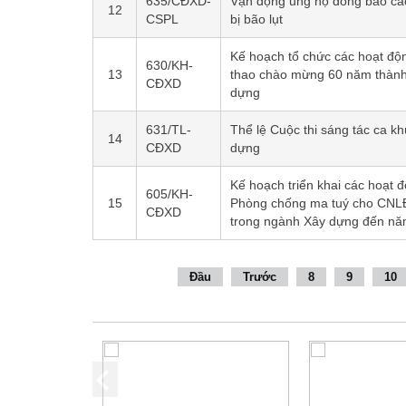
635/CĐXD-
Vận động ủng hộ đồng bào các
12
CSPL
bị bão lụt
Kế hoạch tổ chức các hoạt độ
630/KH-
13
thao chào mừng 60 năm thành
CĐXD
dựng
631/TL-
Thể lệ Cuộc thi sáng tác ca k
14
CĐXD
dựng
Kế hoạch triển khai các hoạt 
605/KH-
15
Phòng chống ma tuý cho CNLĐ
CĐXD
trong ngành Xây dựng đến n
Đầu
Trước
8
9
10