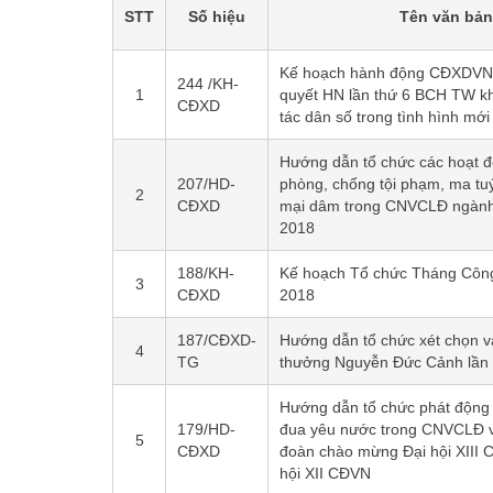
STT
Số hiệu
Tên văn bản
Kế hoạch hành động CĐXDVN 
244 /KH-
1
quyết HN lần thứ 6 BCH TW kh
CĐXD
tác dân số trong tình hình mới
Hướng dẫn tổ chức các hoạt đ
207/HD-
phòng, chống tội phạm, ma tu
2
CĐXD
mại dâm trong CNVCLĐ ngàn
2018
188/KH-
Kế hoạch Tổ chức Tháng Côn
3
CĐXD
2018
187/CĐXD-
Hướng dẫn tổ chức xét chọn và
4
TG
thưởng Nguyễn Đức Cảnh lần 
Hướng dẫn tổ chức phát động 
179/HD-
đua yêu nước trong CNVCLĐ v
5
CĐXD
đoàn chào mừng Đại hội XIII
hội XII CĐVN