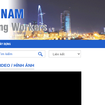
XÂY DỰNG
IDEO
/
HÌNH ẢNH