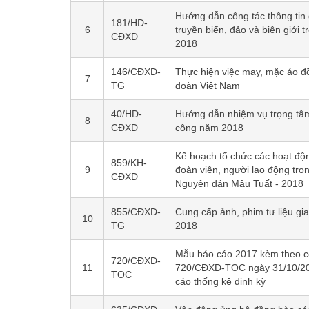
Hướng dẫn công tác thông tin 
181/HD-
6
truyền biển, đảo và biên giới t
CĐXD
2018
146/CĐXD-
Thực hiện việc may, mặc áo 
7
TG
đoàn Việt Nam
40/HD-
Hướng dẫn nhiệm vụ trọng tâ
8
CĐXD
công năm 2018
Kế hoạch tổ chức các hoạt độ
859/KH-
9
đoàn viên, người lao động tron
CĐXD
Nguyên đán Mậu Tuất - 2018
855/CĐXD-
Cung cấp ảnh, phim tư liệu gi
10
TG
2018
Mẫu báo cáo 2017 kèm theo c
720/CĐXD-
11
720/CĐXD-TOC ngày 31/10/20
TOC
cáo thống kê định kỳ