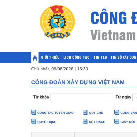
GIỚI THIỆU
LỊCH CÔNG TÁC
TIN TLĐ
TIN BỘ XÂY DỰN
Chủ nhật, 09/08/2026 | 15:30
CÔNG ĐOÀN XÂY DỰNG VIỆT NAM
Từ khóa
Từ ngày
CÔNG TÁC TUYÊN GIÁO
QUY CHẾ
CÔNG VĂN
QUYẾT ĐỊNH
KẾ HOẠCH
GIẤY MỜI