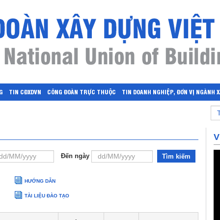
G
TIN CĐXDVN
CÔNG ĐOÀN TRỰC THUỘC
TIN DOANH NGHIỆP, ĐƠN VỊ NGÀNH 
V
Đến ngày
Tìm kiếm
HƯỚNG DẪN
TÀI LIỆU ĐÀO TẠO