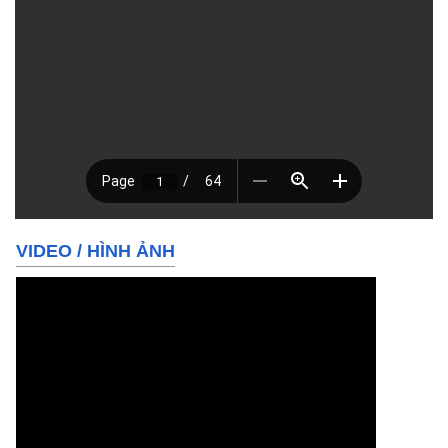
VIDEO
/
HÌNH ẢNH