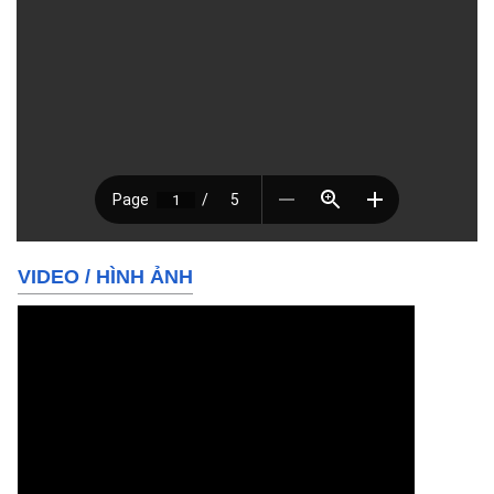
VIDEO
/
HÌNH ẢNH