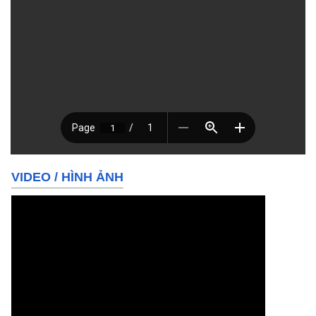
VIDEO
/
HÌNH ẢNH