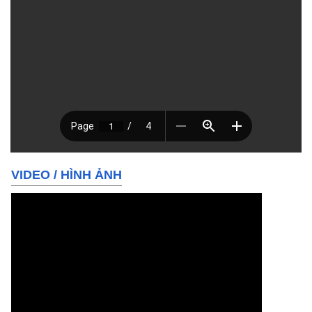
VIDEO
/
HÌNH ẢNH