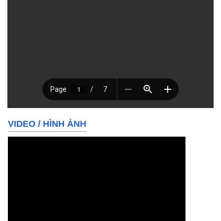
VIDEO
/
HÌNH ẢNH