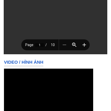
VIDEO
/
HÌNH ẢNH