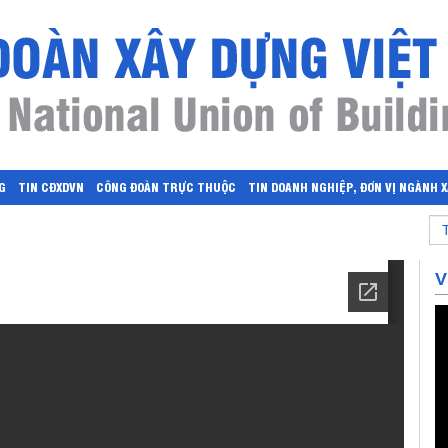
G
TIN CĐXDVN
CÔNG ĐOÀN TRỰC THUỘC
TIN DOANH NGHIỆP, ĐƠN VỊ NGÀNH 
V