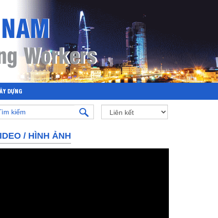
XÂY DỰNG
IDEO
/
HÌNH ẢNH