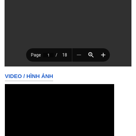
VIDEO
/
HÌNH ẢNH